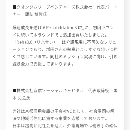
■クオンタムリープベンチャーズ株式会社 代表パート
ナー 諏訪 博俊氏
爆速成長を遂げるRehabilitation3.0社に、初回ラウン
ドに続いて本ラウンドでも追加出資いたしました。
「Reha3.0（リハサン）」は介護現場に不可欠なソリュ
ーションであり、増田さんの熱意とまっすぐな想いに強
く共感しています。同社のミッション実現に向け、引き
続き全力で支援してまいります。
■株式会社京信ソーシャルキャピタル 代表取締役 国
本 丈弘氏
弊社は京都信用金庫の子会社VCとして、社会課題の解
決や地域活性化に資する事業を応援しております。
日本は超高齢化社会を迎え、介護現場では働き手の確保