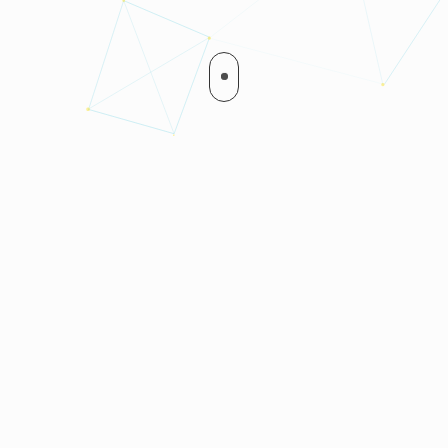
ABOUT US
いつどこでも、
あなたらしい生活を送りながら、
健康な未来に向かう社会。
リハビリテーション技術と